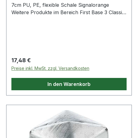
7cm PU, PE, flexible Schale Signalorange
Weitere Produkte im Bereich First Base 3 Classic
Schirm 7cm leuchtor
Regulärer Preis:
17,48 €
Preise inkl. MwSt. zzgl. Versandkosten
In den Warenkorb