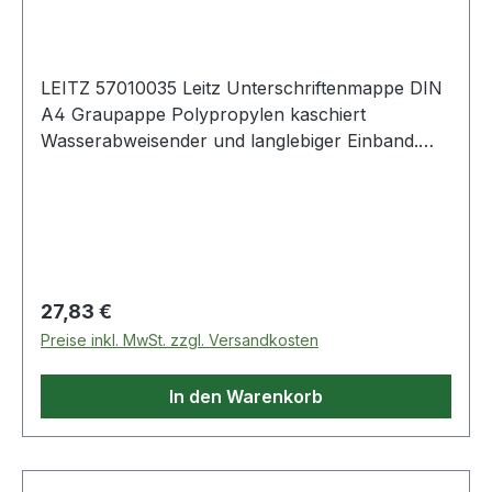
LEITZ 57010035 Leitz Unterschriftenmappe DIN
A4 Graupappe Polypropylen kaschiert
Wasserabweisender und langlebiger Einband.
Aufklappbares Fenster zum einfachen
Austausch des Beschriftungsschildes. Fächer mit
verstärkten Wendetaben am Boden zum
einfachen Umblättern. Dehnbarer Rücken für
hohes Füllvermögen zum Schutz vor Einreißen.
Regulärer Preis:
27,83 €
Preise inkl. MwSt. zzgl. Versandkosten
In den Warenkorb