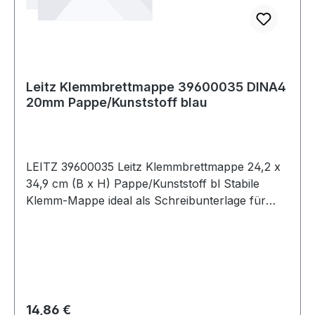
Leitz Klemmbrettmappe 39600035 DINA4
20mm Pappe/Kunststoff blau
LEITZ 39600035 Leitz Klemmbrettmappe 24,2 x
34,9 cm (B x H) Pappe/Kunststoff bl Stabile
Klemm-Mappe ideal als Schreibunterlage für
unterwegs. Zusätzliche Innentasche im
Vorderdeckel zur Ablage von losen Unterlagen.
Mit Aufhängeöse. Mit Schlitzen am Rücken für
Stifte. Mit Deckel zum Schutz und zum
Verdecken der Unterlagen.
Regulärer Preis:
14,86 €