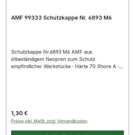
AMF 99333 Schutzkappe Nr. 6893 M6
Schutzkappe Nr.6893 M6 AMF aus
ölbeständigem Neopren zum Schutz
empfindlicher Werkstücke · Härte 70 Shore A ·
passend für Andrückschrauben Nr. 6880, 6885,
6890 und 6892 · zum Aufstecken auf
Sechskantschraubenkopf ISO 272 Weitere
technische Eigenschaften: · D: 15mm · H1: 6mm ·
SW: 10mm · H: 12mm · D1: 10mm
Regulärer Preis:
1,30 €
Preise inkl. MwSt. zzgl. Versandkosten