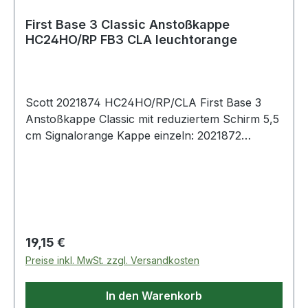
First Base 3 Classic Anstoßkappe
HC24HO/RP FB3 CLA leuchtorange
Scott 2021874 HC24HO/RP/CLA First Base 3
Anstoßkappe Classic mit reduziertem Schirm 5,5
cm Signalorange Kappe einzeln: 2021872
Weitere Produkte im Bereich First Base 3 Classic
Schirm 5,5 cm leuch
Regulärer Preis:
19,15 €
Preise inkl. MwSt. zzgl. Versandkosten
In den Warenkorb