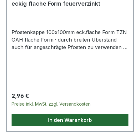
eckig flache Form feuerverzinkt
Pfostenkappe 100x100mm eck.flache Form TZN
GAH flache Form · durch breiten Überstand
auch für angeschrägte Pfosten zu verwenden ·
eckig Weitere technische Eigenschaften: · Maß a:
100mm · passend für: Holzpfosten · Maß b:
100mm
Regulärer Preis:
2,96 €
Preise inkl. MwSt. zzgl. Versandkosten
In den Warenkorb