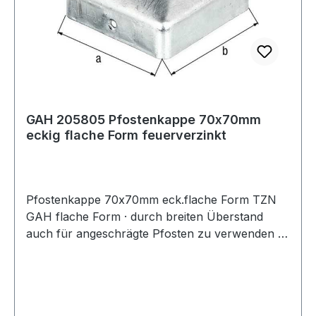
GAH 205805 Pfostenkappe 70x70mm
eckig flache Form feuerverzinkt
Pfostenkappe 70x70mm eck.flache Form TZN
GAH flache Form · durch breiten Überstand
auch für angeschrägte Pfosten zu verwenden ·
eckig Weitere technische Eigenschaften: · Maß a:
70mm · passend für: Holzpfosten · Maß b:
70mm