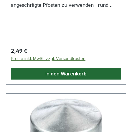
angeschrägte Pfosten zu verwenden · rund
Weitere technische Eigenschaften: · passend für:
Holzpfosten
Regulärer Preis:
2,49 €
Preise inkl. MwSt. zzgl. Versandkosten
In den Warenkorb