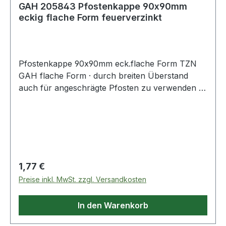
GAH 205843 Pfostenkappe 90x90mm
eckig flache Form feuerverzinkt
Pfostenkappe 90x90mm eck.flache Form TZN
GAH flache Form · durch breiten Überstand
auch für angeschrägte Pfosten zu verwenden ·
eckig Weitere technische Eigenschaften: · Maß a:
90mm · passend für: Holzpfosten · Maß b: 90mm
Regulärer Preis:
1,77 €
Preise inkl. MwSt. zzgl. Versandkosten
In den Warenkorb