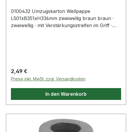
0100432 Umzugskarton Wellpappe
L501xB351xH336mm zweiwellig braun braun ·
zweiwellig · mit Verstärkungsstreifen im Griff ·
ohne Klebeband leicht zusammensteckbar ·
geglued und fadenverstärkt · sehr hohe
Tragkraft, mehrfach verwendbar Weitere
technische
Regulärer Preis:
2,49 €
Preise inkl. MwSt. zzgl. Versandkosten
In den Warenkorb