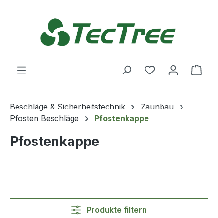
Zum Hauptinhalt springen
Du hast 0 Produ
Ware
Beschläge & Sicherheitstechnik
Zaunbau
Pfosten Beschläge
Pfostenkappe
Pfostenkappe
Produkte filtern