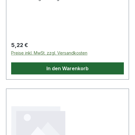
eckig Weitere technische Eigenschaften: · Maß a:
90mm · passend für: Holzpfosten · Maß b: 90mm
Regulärer Preis:
5,22 €
Preise inkl. MwSt. zzgl. Versandkosten
In den Warenkorb