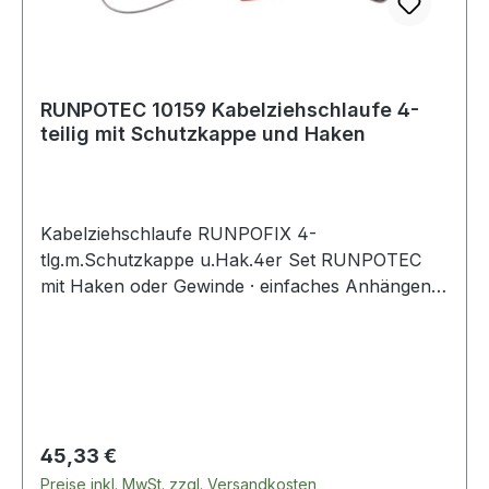
RUNPOTEC 10159 Kabelziehschlaufe 4-
teilig mit Schutzkappe und Haken
Kabelziehschlaufe RUNPOFIX 4-
tlg.m.Schutzkappe u.Hak.4er Set RUNPOTEC
mit Haken oder Gewinde · einfaches Anhängen
der Kabel an die Schlaufe · Zugbelastung am
Kabel · die Schutzkappe ermöglicht es ein oder
mehrere Kabel auch mit Stecker geschützt
durch Rohre oder andere Situationen zu ziehen ·
Edelstahl · Innen-Ø 12/15/20/27 mm · Außen-Ø
14/17/23/30 mmWeitere technische
Regulärer Preis:
45,33 €
Eigenschaften:· Inhalt: 4-teilig
Preise inkl. MwSt. zzgl. Versandkosten