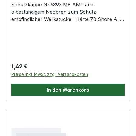
Schutzkappe Nr.6893 M8 AMF aus
ölbeständigem Neopren zum Schutz
empfindlicher Werkstücke · Härte 70 Shore A ·
passend für Andrückschrauben Nr. 6880, 6885,
6890 und 6892 · zum Aufstecken auf
Sechskantschraubenkopf ISO 272 Weitere
technische Eigenschaften: · D: 19mm · H1: 7,5mm
· SW: 13mm · H: 15mm · D1: 13mm
Regulärer Preis:
1,42 €
Preise inkl. MwSt. zzgl. Versandkosten
In den Warenkorb