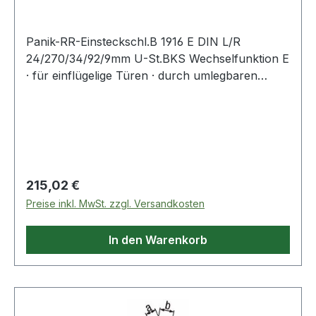
Panik-RR-Einsteckschl.B 1916 E DIN L/R
24/270/34/92/9mm U-St.BKS Wechselfunktion E
· für einflügelige Türen · durch umlegbaren
Fallenriegel DIN links und rechts verwendbar ·
selbstverriegelnder Fallenriegel verriegelt
standardmäßig auf 20 mm · zugelassen nach EN
12209 für Feuerschutztüren, EN 179
(Notausgänge), EN 1125 (Paniktüren) · Stulp
Edelstahl matt · 9 mm Vierkant · Stulplänge 270
Regulärer Preis:
215,02 €
mm · PZ · Entfernung 92 mm · mit
Preise inkl. MwSt. zzgl. Versandkosten
WechselWeitere technische Eigenschaften:·
Riegel: vernickelt· Hinterdornmaß: 15mm· Norm:
In den Warenkorb
DIN 18251-2· Schlosskasten: oben und unten
geschlossen· Schlossriegel: 1-tourig·
Riegelausschluss: 20mm