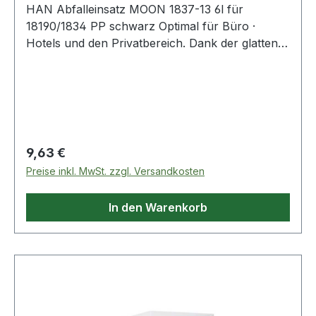
HAN Abfalleinsatz MOON 1837-13 6l für
18190/1834 PP schwarz Optimal für Büro ·
Hotels und den Privatbereich. Dank der glatten
Innenoberfläche ist der Abfalleinsatz besonders
reinigungsfreundlich.
Regulärer Preis:
9,63 €
Preise inkl. MwSt. zzgl. Versandkosten
In den Warenkorb