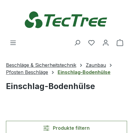
Zum Hauptinhalt springen
Du hast 0 Produ
Ware
Beschläge & Sicherheitstechnik
Zaunbau
Pfosten Beschläge
Einschlag-Bodenhülse
Einschlag-Bodenhülse
Produkte filtern