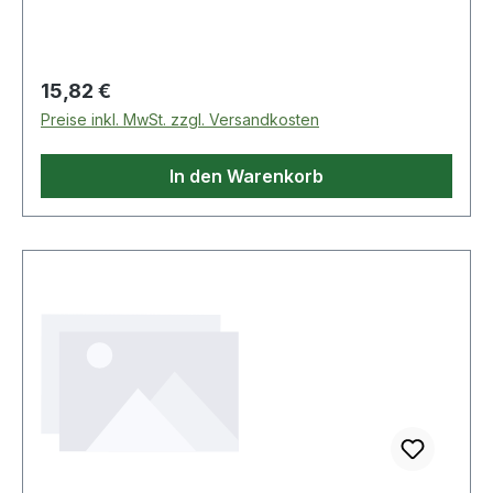
d: 900mm · Maß a: 101mm · Maß b: 101mm
Regulärer Preis:
15,82 €
Preise inkl. MwSt. zzgl. Versandkosten
In den Warenkorb