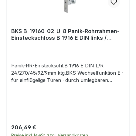
BKS B-19160-02-U-8 Panik-Rohrrahmen-
Einsteckschloss B 1916 E DIN links /
rechts
Panik-RR-Einsteckschl.B 1916 E DIN L/R
24/270/45/92/9mm ktg.BKS Wechselfunktion E ·
für einflügelige Türen · durch umlegbaren
Fallenriegel DIN links und rechts verwendbar ·
selbstverriegelnder Fallenriegel verriegelt
standardmäßig auf 20 mm · zugelassen nach EN
12209 für Feuerschutztüren, EN 179
(Notausgänge), EN 1125 (Paniktüren) · Stulp
Edelstahl matt · 9 mm Vierkant · Stulplänge 270
Regulärer Preis:
206,69 €
mm · PZ · Entfernung 92 mm · mit
Preise inkl. MwSt. zzgl. Versandkosten