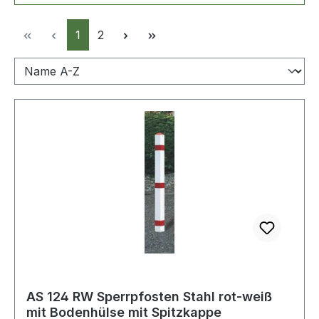
Seite
Seite
1
2
AS 124 RW Sperrpfosten Stahl rot-weiß
mit Bodenhülse mit Spitzkappe