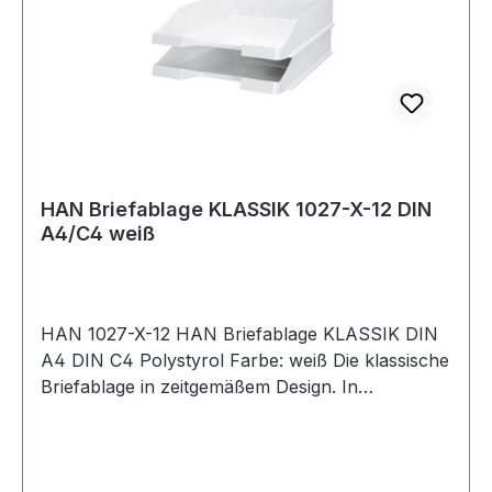
HAN Briefablage KLASSIK 1027-X-12 DIN
A4/C4 weiß
HAN 1027-X-12 HAN Briefablage KLASSIK DIN
A4 DIN C4 Polystyrol Farbe: weiß Die klassische
Briefablage in zeitgemäßem Design. In
hochglänzender Optik. Solider und langlebiger
Ordnungshelfer für jedes Büro. Hat Klasse · zeigt
Klasse · ist klasse! Senkrecht oder versetzt
stapelbar. Mit breitem Greifausschnitt für leichte