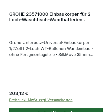
GROHE 23571000 Einbaukörper für 2-
Loch-Waschtisch-Wandbatterien
Einbaukörper
Grohe Unterputz-Universal-Einbaukörper
1/2Zoll f 2-Loch WT-Batterien Wandeinbau ·
ohne Fertigmontageteile · SilkMove 35 mm
Keramikkartusche · variabel einstellbare
Mengenbegrenzung · mit Temperaturbegrenzer ·
Positionierung des Auslaufs links oder rechts
möglich · Einbautiefe 45-75 mm · DR-Messing ·
Einbauschablone · für n
Regulärer Preis:
203,12 €
Preise inkl. MwSt. zzgl. Versandkosten