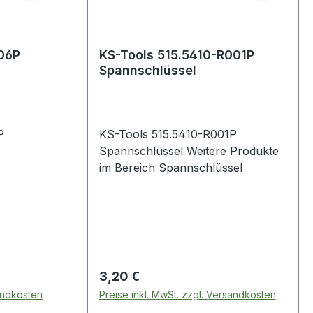
006P
KS-Tools 515.5410-R001P
Spannschlüssel
P
KS-Tools 515.5410-R001P
Spannschlüssel Weitere Produkte
im Bereich Spannschlüssel
Regulärer Preis:
3,20 €
sandkosten
Preise inkl. MwSt. zzgl. Versandkosten