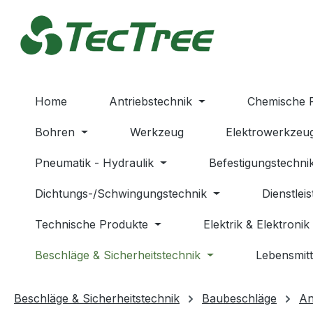
m Hauptinhalt springen
Zur Suche springen
Zur Hauptnavigation springen
Home
Antriebstechnik
Chemische 
Bohren
Werkzeug
Elektrowerkzeu
Pneumatik - Hydraulik
Befestigungstechni
Dichtungs-/Schwingungstechnik
Dienstlei
Technische Produkte
Elektrik & Elektronik
Beschläge & Sicherheitstechnik
Lebensmitt
Beschläge & Sicherheitstechnik
Baubeschläge
An