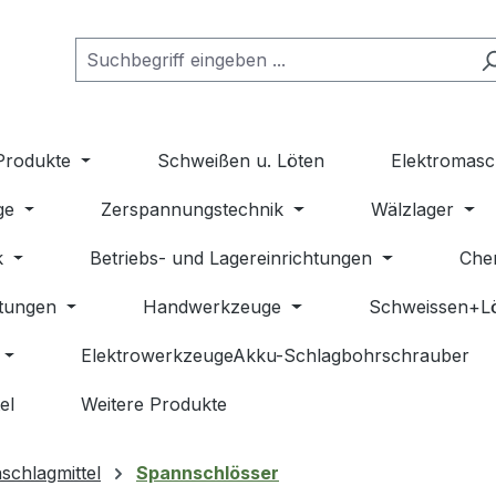
Produkte
Schweißen u. Löten
Elektromasc
ge
Zerspannungstechnik
Wälzlager
k
Betriebs- und Lagereinrichtungen
Che
stungen
Handwerkzeuge
Schweissen+L
ElektrowerkzeugeAkku-Schlagbohrschrauber
el
Weitere Produkte
schlagmittel
Spannschlösser