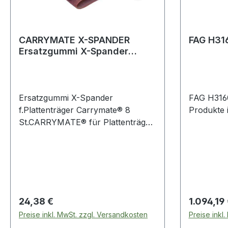
CARRYMATE X-SPANDER
FAG H31
Ersatzgummi X-Spander
passend für Plattenträger
Carrymate
Ersatzgummi X-Spander
FAG H3160 
f.Plattenträger Carrymate® 8
St.CARRYMATE® für Plattenträger
Carrymate® · ohne Zeitaufwand
bequem den Gummibelag
wechseln · ohne zu Kleben · die X-
Spander Schlaufen werden
einfach über die Klemmbacken
gezogen und sind sofort wieder
Regulärer Preis:
Regulärer
24,38 €
1.094,19
einsatzbereit
Preise inkl. MwSt. zzgl. Versandkosten
Preise inkl