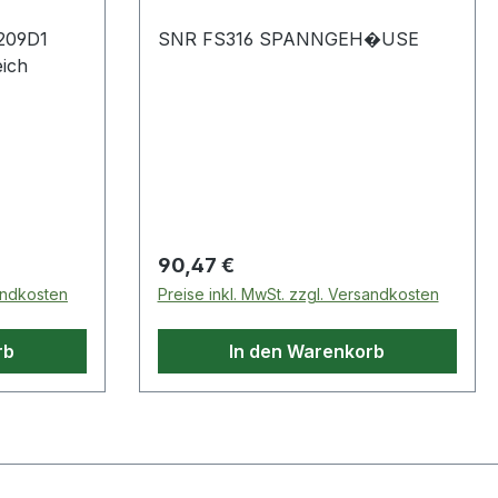
209D1
SNR FS316 SPANNGEH�USE
eich
Regulärer Preis:
90,47 €
sandkosten
Preise inkl. MwSt. zzgl. Versandkosten
rb
In den Warenkorb