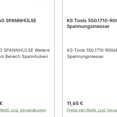
60 SPANNHÜLSE
KS Tools 550.1710-R
Spannungsmesser
SPANNHÜLSE Weitere
KS-Tools 550.1710-R006
Produkte im Bereich Spannhülsen
Spannungsmesser
 Preis:
Regulärer Preis:
 €
11,65 €
. MwSt. zzgl. Versandkosten
Preise inkl. MwSt. zzgl. Ver