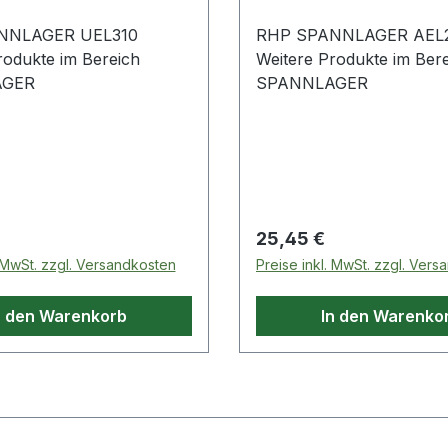
NNLAGER UEL310
RHP SPANNLAGER AEL
rodukte im Bereich
Weitere Produkte im Ber
AGER
SPANNLAGER
 Preis:
Regulärer Preis:
25,45 €
. MwSt. zzgl. Versandkosten
Preise inkl. MwSt. zzgl. Ver
n den Warenkorb
In den Warenko