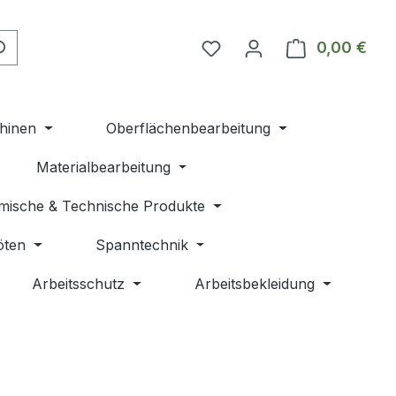
Du hast 0 Produkte auf 
0,00 €
Ware
hinen
Oberflächenbearbeitung
Materialbearbeitung
mische & Technische Produkte
öten
Spanntechnik
Arbeitsschutz
Arbeitsbekleidung