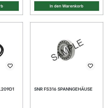
rb
In den Warenkorb
L209D1
SNR FS316 SPANNGEHÄUSE