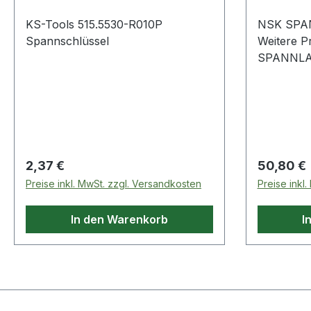
KS-Tools 515.5530-R010P
NSK SPA
Spannschlüssel
Weitere P
SPANNL
Regulärer Preis:
Regulärer
2,37 €
50,80 €
Preise inkl. MwSt. zzgl. Versandkosten
Preise inkl
In den Warenkorb
I