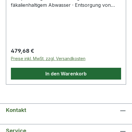
fäkalienhaltigem Abwasser · Entsorgung von
Stand-WC und Waschtisch · geruchsarmer und
wasserdichter Behälter · Anlage mit
Rückflussverhinderer · Aufstellung unmittelbar
hinter einem Stand-WC · Zulauf DN 100 · von
oben DN 40
Regulärer Preis:
479,68 €
Preise inkl. MwSt. zzgl. Versandkosten
In den Warenkorb
Kontakt
Service