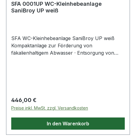
SFA 0001UP WC-Kleinhebeanlage
SaniBroy UP weiß
SFA WC-Kleinhebeanlage SaniBroy UP weiß
Kompaktanlage zur Förderung von
fäkalienhaltigem Abwasser · Entsorgung von
Stand-WC · geruchsarmer und wasserdichter
Behälter · Aufstellung unmittelbar hinter einem
Stand-WC · Zulauf DN 100 · Stromversorgung
220-240 V/50 Hz · Motorleistung 400 W · 46
dB(A
Regulärer Preis:
446,00 €
Preise inkl. MwSt. zzgl. Versandkosten
In den Warenkorb