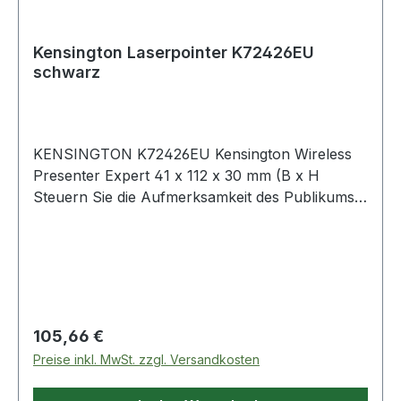
Kensington Laserpointer K72426EU
schwarz
KENSINGTON K72426EU Kensington Wireless
Presenter Expert 41 x 112 x 30 mm (B x H
Steuern Sie die Aufmerksamkeit des Publikums
wie ein Profi mit Ihrem Cursor und dem Expert
kabellosen Presenter mit Laserpointer &
Cursorsteuerung. Manchmal genügt bloßes
Zeigen nicht. Durch einfaches Betätigen eines
Schalters · wechseln Sie zwischen
Präsentationsmodus und Cursorsteuerung. Der
Regulärer Preis:
105,66 €
2,4GHz-Receiver kann im Presentergehäuse
Preise inkl. MwSt. zzgl. Versandkosten
verstaut werden. Durch die individuelle
Gerätekopplung werden Gerätestörungen