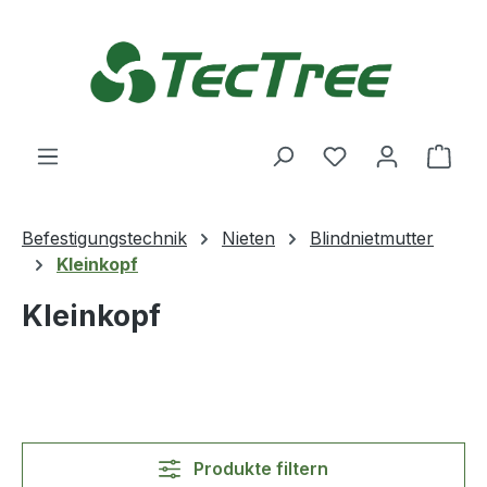
Zum Hauptinhalt springen
Du hast 0 Produ
Ware
Befestigungstechnik
Nieten
Blindnietmutter
Kleinkopf
Kleinkopf
Produkte filtern