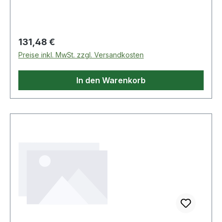
Funktionen zur Verwaltung des
Verbrauchsmaterials. Damit erzielen Sie eine
optimale Druckqualität bei hoher Produktivität.
Regulärer Preis:
131,48 €
Preise inkl. MwSt. zzgl. Versandkosten
In den Warenkorb