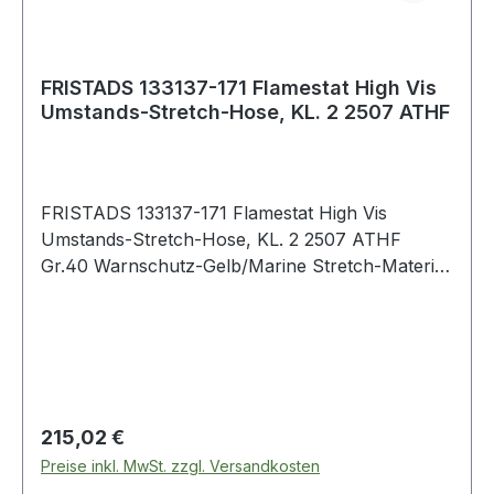
FRISTADS 133137-171 Flamestat High Vis
Umstands-Stretch-Hose, KL. 2 2507 ATHF
FRISTADS 133137-171 Flamestat High Vis
Umstands-Stretch-Hose, KL. 2 2507 ATHF
Gr.40 Warnschutz-Gelb/Marine Stretch-Material
/ Schmutz, Öl und Wasserabweisend Oberteil
aus schwerem 4-Wege-Stretch-Trikot in
Rippstrick mit weichem Gummizug am oberen
Bereich / Verstellbarer Bund mit eingebautem
Gummiband / Bund mit tiefem Ausschnitt vorne,
Gürtelschlaufen, Knopf a
Regulärer Preis:
215,02 €
Preise inkl. MwSt. zzgl. Versandkosten