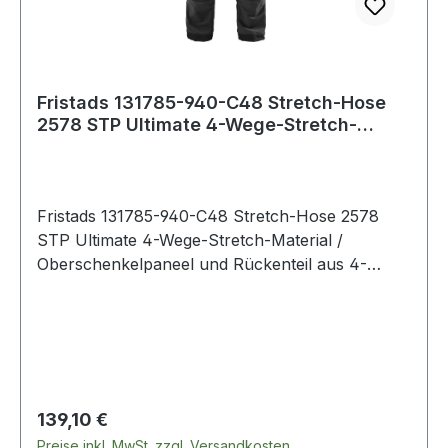
Fristads 131785-940-C48 Stretch-Hose
2578 STP Ultimate 4-Wege-Stretch-
Material /
Fristads 131785-940-C48 Stretch-Hose 2578
STP Ultimate 4-Wege-Stretch-Material /
Oberschenkelpaneel und Rückenteil aus 4-
Wege-Ripstop-Stretch-Material / Gerippter
Stretch am Hosenbund / D-Ring /
2 Vordertaschen / Doppelt verstärkte Schrittnaht
/ Hammerschlaufe / 2 Gesäßtaschen mit
Reißverschluss / 2 Beintaschen mit
Reißverschluss und Lüftungseinsätzen /
Regulärer Preis:
139,10 €
CORDURA® verstärkte Zollstocktasche mit
Preise inkl. MwSt. zzgl. Versandkosten