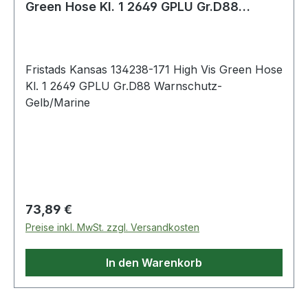
Green Hose Kl. 1 2649 GPLU Gr.D88
Warnschutz
Fristads Kansas 134238-171 High Vis Green Hose
Kl. 1 2649 GPLU Gr.D88 Warnschutz-
Gelb/Marine
Regulärer Preis:
73,89 €
Preise inkl. MwSt. zzgl. Versandkosten
In den Warenkorb