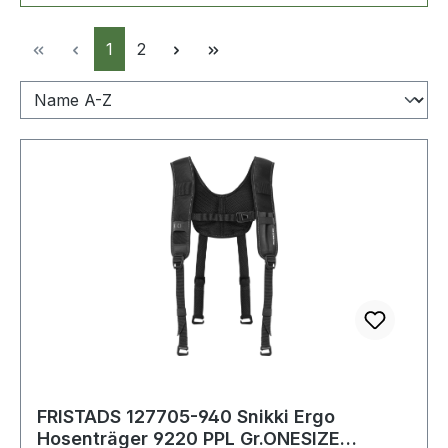
Seite
Seite
1
2
FRISTADS 127705-940 Snikki Ergo
Hosenträger 9220 PPL Gr.ONESIZE