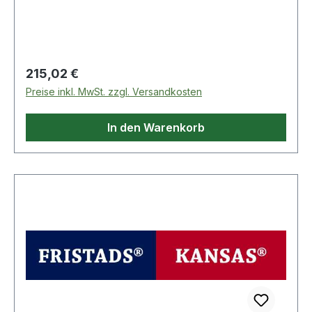
mit weichem Gummizug am oberen Bereich /
Verstellbarer Bund mit eingebautem Gummiband
/ Bund mit tiefem Ausschnitt vorne,
Gürtelschlaufen, Knopf a
Regulärer Preis:
215,02 €
Preise inkl. MwSt. zzgl. Versandkosten
In den Warenkorb