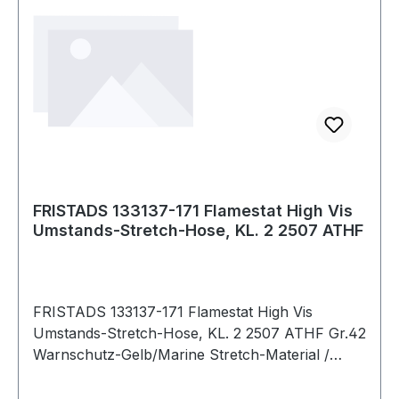
14404 mit Kniepolstern 124292. 940 Schwarz
55% Elastomultiester, 45% Polyester. 218 g/m². -
- Normalwaschgang bei 60°C;Nicht
bleichen;Nicht im Wäschetrockner
trocknen;Nicht bügeln;Nicht Trockenreinigen
FRISTADS 133137-171 Flamestat High Vis
Umstands-Stretch-Hose, KL. 2 2507 ATHF
FRISTADS 133137-171 Flamestat High Vis
Umstands-Stretch-Hose, KL. 2 2507 ATHF Gr.42
Warnschutz-Gelb/Marine Stretch-Material /
Schmutz, Öl und Wasserabweisend Oberteil aus
schwerem 4-Wege-Stretch-Trikot in Rippstrick