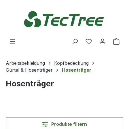
Zum Hauptinhalt springen
Du hast 0 Produ
Ware
Arbeitsbekleidung
Kopfbedeckung
Gürtel & Hosenträger
Hosenträger
Hosenträger
Produkte filtern