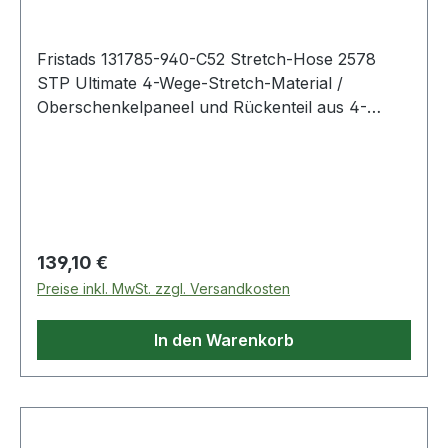
Fristads 131785-940-C52 Stretch-Hose 2578
STP Ultimate 4-Wege-Stretch-Material /
Oberschenkelpaneel und Rückenteil aus 4-
Wege-Ripstop-Stretch-Material / Gerippter
Stretch am Hosenbund / D-Ring /
2 Vordertaschen / Doppelt verstärkte Schrittnaht
/ Hammerschlaufe / 2 Gesäßtaschen mit
Reißverschluss / 2 Beintaschen mit
Reißverschluss und Lüftungseinsätzen /
Regulärer Preis:
139,10 €
CORDURA® verstärkte Zollstocktasche mit
Preise inkl. MwSt. zzgl. Versandkosten
Werkzeugtasche und Stifttasche / Beintasche
und Handytasche / Mit CORDURA® verstärkte
In den Warenkorb
Knietaschen, von innen zugänglich /
Höhenanpassung der Kniepolster in den
Knietaschen möglich / CORDURA®-verstärkte
Beinabschlüsse, mit Druckknopfverschluss
verstellbar / Geprüft und zugelassen gemäß EN