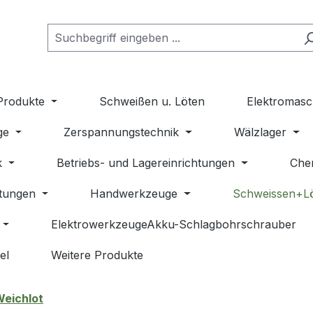
Produkte
Schweißen u. Löten
Elektromasc
ge
Zerspannungstechnik
Wälzlager
k
Betriebs- und Lagereinrichtungen
Che
stungen
Handwerkzeuge
Schweissen+L
ElektrowerkzeugeAkku-Schlagbohrschrauber
el
Weitere Produkte
eichlot