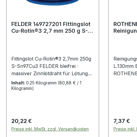
FELDER 149727201 Fittingslot
ROTHEN
Cu-Rotin®3 2,7 mm 250 g S-
Reinigun
Sn97Cu3
Länge 1
Fittingslot Cu-Rotin®3 2,7mm 250g
Reinigungs
S-Sn97Cu3 FELDER bleifrei ·
L.130mm 
massiver Zinnlötdraht für Lötungen
ROTHENBE
in der Kalt- und
Reinigen d
Inhalt:
0.25 Kilogramm
(80,88 € / 1
Warmwasserinstallation, an
Kupferroh
Kilogramm)
Heizungen bis 110 °C,
Vlies · Ve
Heizölleitungen, im
Korrosion
Nahrungsmittelbereich, für Kälte-
metallisch
und Klimatechnik · DIN EN 29453 ·
trocken ei
Regulärer Preis:
Regulärer
20,22 €
7,37 €
ausgezeichnet mit dem
lösungsmit
Preise inkl. MwSt. zzgl. Versandkosten
Preise inkl
Gütezeichen der
PackWeite