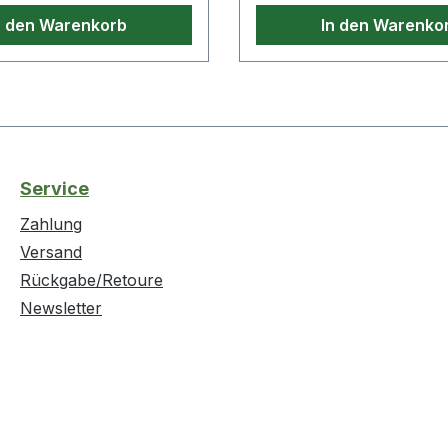
ten:· Breite: 60mm·
n den Warenkorb
In den Warenko
0mm· Farbe: grau
Service
Zahlung
Versand
Rückgabe/Retoure
Newsletter