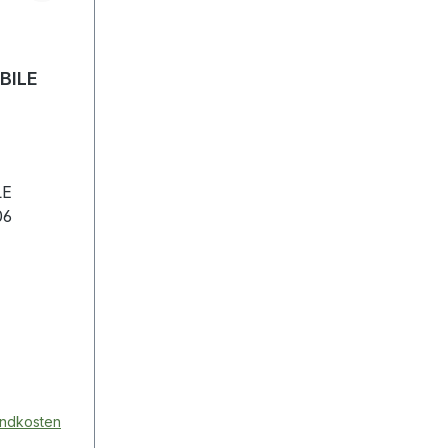
BILE
LE
-506
sandkosten