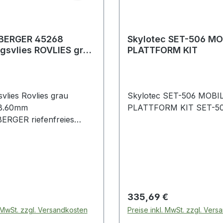
BERGER 45268
Skylotec SET-506 MO
gsvlies ROVLIES grau
PLATTFORM KIT
30 mm Breite 60 mm
vlies Rovlies grau
Skylotec SET-506 MOBI
B.60mm
PLATTFORM KIT SET
RGER riefenfreies
er Lötstellen bei
ren durch metallfreies
rringerung von
sschäden · kein
er Abrieb · nass und
nsetzbar ·
 Preis:
Regulärer Preis:
335,69 €
telbeständig · 10er-
. MwSt. zzgl. Versandkosten
Preise inkl. MwSt. zzgl. Ver
re technische