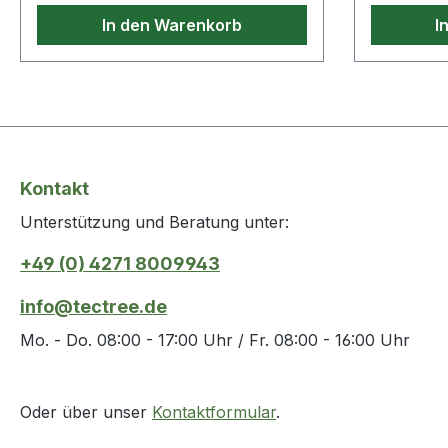
Gütergemeinschaft Kupferrohre
Eigenschaf
In den Warenkorb
I
e.V.· ohne Flussmittelfüllung
Länge: 13
Kontakt
Unterstützung und Beratung unter:
+49 (0) 4271 8009943
info@tectree.de
Mo. - Do. 08:00 - 17:00 Uhr / Fr. 08:00 - 16:00 Uhr
Oder über unser
Kontaktformular
.