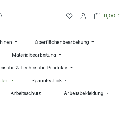
Du hast 0 Produkte auf 
0,00 €
Ware
hinen
Oberflächenbearbeitung
Materialbearbeitung
mische & Technische Produkte
öten
Spanntechnik
Arbeitsschutz
Arbeitsbekleidung