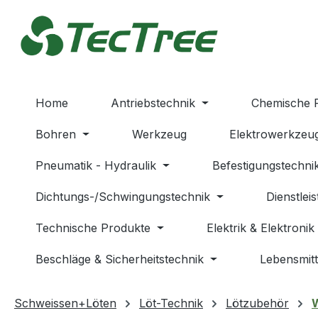
m Hauptinhalt springen
Zur Suche springen
Zur Hauptnavigation springen
Home
Antriebstechnik
Chemische 
Bohren
Werkzeug
Elektrowerkzeu
Pneumatik - Hydraulik
Befestigungstechni
Dichtungs-/Schwingungstechnik
Dienstlei
Technische Produkte
Elektrik & Elektronik
Beschläge & Sicherheitstechnik
Lebensmitt
Schweissen+Löten
Löt-Technik
Lötzubehör
W