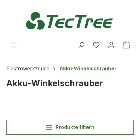
Zum Hauptinhalt springen
Du hast 0 Produ
Ware
Elektrowerkzeuge
Akku-Winkelschrauber
Akku-Winkelschrauber
Produkte filtern