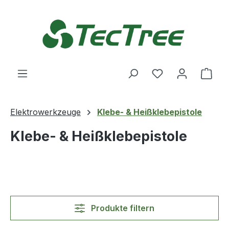
Zum Hauptinhalt springen
Du hast 0 Produ
Ware
Elektrowerkzeuge
Klebe- & Heißklebepistole
Klebe- & Heißklebepistole
Produkte filtern