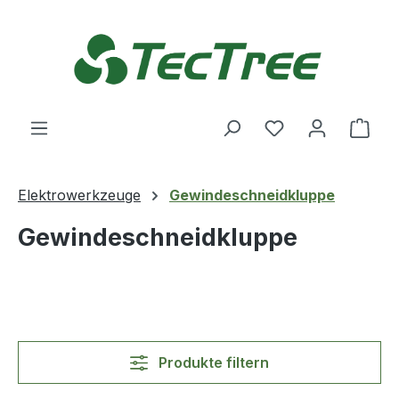
Zum Hauptinhalt springen
Du hast 0 Produ
Ware
Elektrowerkzeuge
Gewindeschneidkluppe
Gewindeschneidkluppe
Produkte filtern