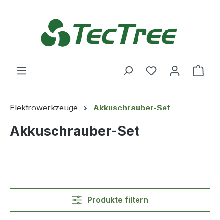
Zum Hauptinhalt springen
Du hast 0 Produ
Ware
Elektrowerkzeuge
Akkuschrauber-Set
Akkuschrauber-Set
Produkte filtern