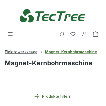
Zum Hauptinhalt springen
Du hast 0 Produ
Ware
Elektrowerkzeuge
Magnet-Kernbohrmaschine
Magnet-Kernbohrmaschine
Produkte filtern