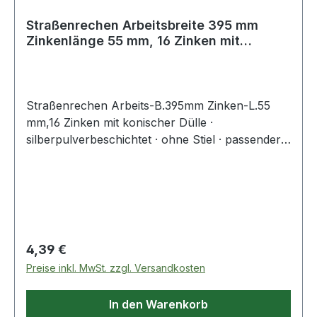
Straßenrechen Arbeitsbreite 395 mm
Zinkenlänge 55 mm, 16 Zinken mit
konischer
Straßenrechen Arbeits-B.395mm Zinken-L.55
mm,16 Zinken mit konischer Dülle ·
silberpulverbeschichtet · ohne Stiel · passender
Stiel 28 mm Ø · Zinkenlänge 55 mm Weitere
technische Eigenschaften: · Oberfläche:
silberpulverbeschichtet · Ausführung: mit
konischer Dülle, ohne Stiel
Regulärer Preis:
4,39 €
Preise inkl. MwSt. zzgl. Versandkosten
In den Warenkorb