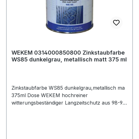
WEKEM 0314000850800 Zinkstaubfarbe
WS85 dunkelgrau, metallisch matt 375 ml
Zinkstaubfarbe WS85 dunkelgrau,metallisch ma
375ml Dose WEKEM hochreiner
witterungsbeständiger Langzeitschutz aus 98-99
% reinem Zink · gibt Metalloberfläche einen
kathodischen Rostschutz bis zu einer
Temperatur von +500 °C · optimaler
Korrosionsschutz nach Schweißarbeiten und