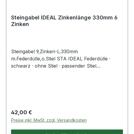
Steingabel IDEAL Zinkenlänge 330mm 6
Zinken
Steingabel 9,Zinken-L.330mm
m.Federdülle,o.Stiel STA IDEAL Federdülle ·
schwarz · ohne Stiel · passender Stiel
4000 815 705 Weitere technische Eigenschaften:
· Gewicht: 1600g · Ausführung: mit Federdülle,
ohne Stiel · Material: Stahl
Regulärer Preis:
42,00 €
Preise inkl. MwSt. zzgl. Versandkosten