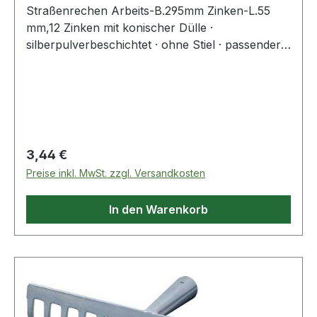
Straßenrechen Arbeits-B.295mm Zinken-L.55
mm,12 Zinken mit konischer Dülle ·
silberpulverbeschichtet · ohne Stiel · passender
Stiel 28 mm Ø · Zinkenlänge 55 mm Weitere
technische Eigenschaften: · Oberfläche:
silberpulverbeschichtet · Ausführung: mit
konischer Dülle, ohne Stiel
Regulärer Preis:
3,44 €
Preise inkl. MwSt. zzgl. Versandkosten
In den Warenkorb