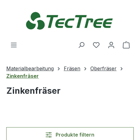
Zum Hauptinhalt springen
Du hast 0 Produ
Ware
Materialbearbeitung
Fräsen
Oberfräser
Zinkenfräser
Zinkenfräser
Produkte filtern