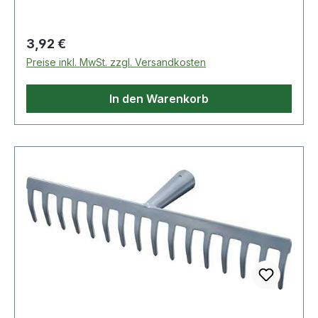
konischer Dülle, ohne Stiel
Regulärer Preis:
3,92 €
Preise inkl. MwSt. zzgl. Versandkosten
In den Warenkorb