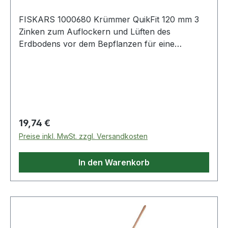
FISKARS 1000680 Krümmer QuikFit 120 mm 3
Zinken zum Auflockern und Lüften des
Erdbodens vor dem Bepflanzen für eine
optimale Nährstoffversorgung · 3 Zinken aus
gehärtetem Stahl mit lanzenförmigen Spitzen ·
schwarz/orange
Regulärer Preis:
19,74 €
Preise inkl. MwSt. zzgl. Versandkosten
In den Warenkorb